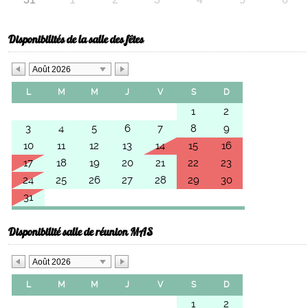
Disponibilités de la salle des fêtes
Août 2026
L
M
M
J
V
S
D
1
2
3
4
5
6
7
8
9
10
11
12
13
14
15
16
17
18
19
20
21
22
23
24
25
26
27
28
29
30
31
Disponibilité salle de réunion MAS
Août 2026
L
M
M
J
V
S
D
1
2