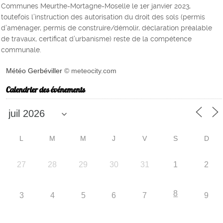
Communes Meurthe-Mortagne-Moselle le 1er janvier 2023,
toutefois l’instruction des autorisation du droit des sols (permis
d’aménager, permis de construire/démolir, déclaration préalable
de travaux, certificat d’urbanisme) reste de la compétence
communale.
Météo Gerbéviller
© meteocity.com
Calendrier des événements
L
M
M
J
V
S
D
27
28
29
30
31
1
2
8
3
4
5
6
7
9