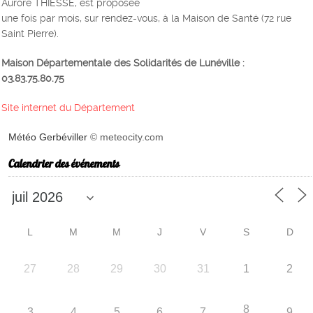
Aurore THIESSE, est proposée
une fois par mois, sur rendez-vous, à la Maison de Santé (72 rue
Saint Pierre).
Maison Départementale des Solidarités de Lunéville :
03.83.75.80.75
Site internet du Département
Météo Gerbéviller
© meteocity.com
Calendrier des événements
L
M
M
J
V
S
D
27
28
29
30
31
1
2
8
3
4
5
6
7
9