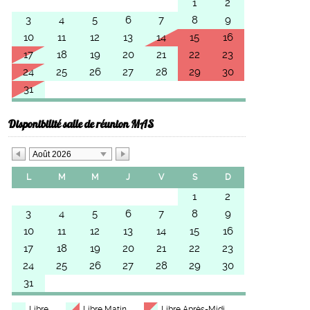
1
2
3
4
5
6
7
8
9
10
11
12
13
14
15
16
17
18
19
20
21
22
23
24
25
26
27
28
29
30
31
Disponibilité salle de réunion MAS
Août 2026
L
M
M
J
V
S
D
1
2
3
4
5
6
7
8
9
10
11
12
13
14
15
16
17
18
19
20
21
22
23
24
25
26
27
28
29
30
31
Libre
Libre Matin
Libre Après-Midi