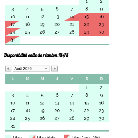
1
2
3
4
5
6
7
8
9
10
11
12
13
14
15
16
17
18
19
20
21
22
23
24
25
26
27
28
29
30
31
Disponibilité salle de réunion MAS
Août 2026
L
M
M
J
V
S
D
1
2
3
4
5
6
7
8
9
10
11
12
13
14
15
16
17
18
19
20
21
22
23
24
25
26
27
28
29
30
31
Libre
Libre Matin
Libre Après-Midi