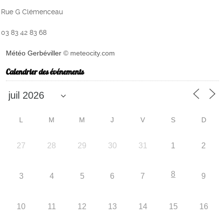
Rue G Clémenceau
03 83 42 83 68
Météo Gerbéviller
© meteocity.com
Calendrier des événements
L
M
M
J
V
S
D
27
28
29
30
31
1
2
8
3
4
5
6
7
9
10
11
12
13
14
15
16