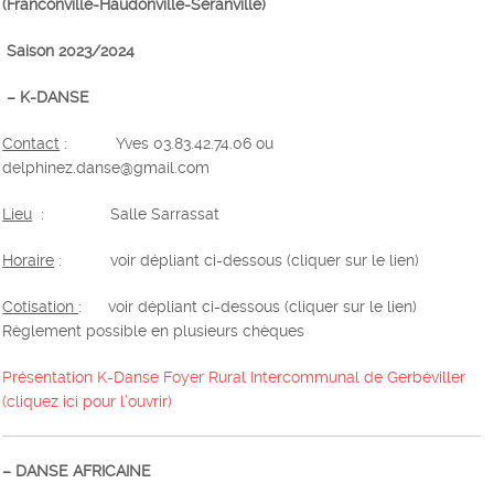
(Franconville-Haudonville-Seranville)
Saison 2023/2024
– K-DANSE
Contact
: Yves 03.83.42.74.06 ou
delphinez.danse@gmail.com
Lieu
:
Salle Sarrassat
Horaire
: voir dépliant ci-dessous (cliquer sur le lien)
Cotisation
: voir dépliant ci-dessous (cliquer sur le lien)
Règlement possible en plusieurs chèques
Présentation K-Danse Foyer Rural Intercommunal de Gerbéviller
(cliquez ici pour l’ouvrir)
–
DANSE AFRICAINE