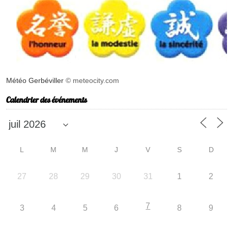
Météo Gerbéviller
© meteocity.com
Calendrier des événements
L
M
M
J
V
S
D
27
28
29
30
31
1
2
7
3
4
5
6
8
9