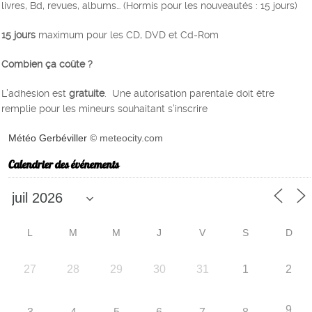
livres, Bd, revues, albums… (Hormis pour les nouveautés : 15 jours)
15 jours
maximum pour les CD, DVD et Cd-Rom
Combien ça coûte ?
L’adhésion est
gratuite
. Une autorisation parentale doit être
remplie pour les mineurs souhaitant s’inscrire
Météo Gerbéviller
© meteocity.com
Calendrier des événements
L
M
M
J
V
S
D
27
28
29
30
31
1
2
9