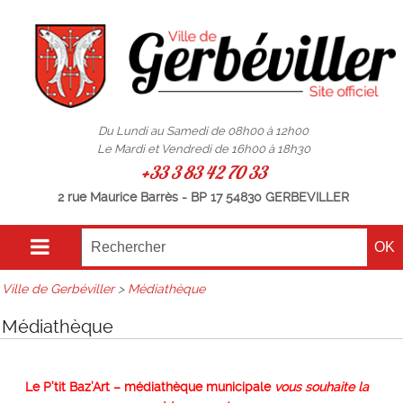
Du Lundi au Samedi de 08h00 à 12h00
Le Mardi et Vendredi de 16h00 à 18h30
+33 3 83 42 70 33
2 rue Maurice Barrès - BP 17 54830 GERBEVILLER
Ville de Gerbéviller
>
Médiathèque
Médiathèque
Le P’tit Baz’Art – médiathèque municipale
vous souhaite la