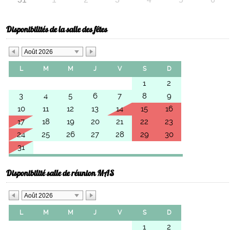
Disponibilités de la salle des fêtes
Août 2026
L
M
M
J
V
S
D
1
2
3
4
5
6
7
8
9
10
11
12
13
14
15
16
17
18
19
20
21
22
23
24
25
26
27
28
29
30
31
Disponibilité salle de réunion MAS
Août 2026
L
M
M
J
V
S
D
1
2