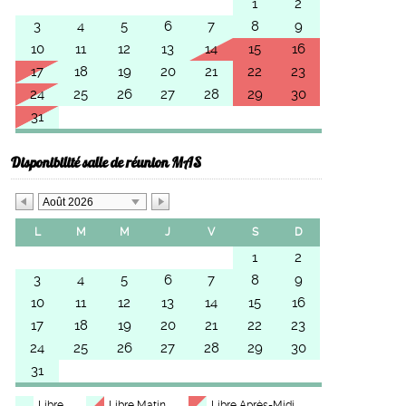
1
2
3
4
5
6
7
8
9
10
11
12
13
14
15
16
17
18
19
20
21
22
23
24
25
26
27
28
29
30
31
Disponibilité salle de réunion MAS
Août 2026
L
M
M
J
V
S
D
1
2
3
4
5
6
7
8
9
10
11
12
13
14
15
16
17
18
19
20
21
22
23
24
25
26
27
28
29
30
31
Libre
Libre Matin
Libre Après-Midi