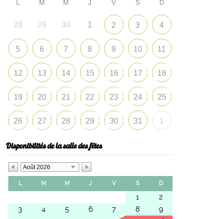
L
M
M
J
V
S
D
28
29
30
1
2
3
4
5
6
7
8
9
10
11
12
13
14
15
16
17
18
19
20
21
22
23
24
25
26
27
28
29
30
31
1
Disponibilités de la salle des fêtes
Août 2026
L
M
M
J
V
S
D
1
2
3
4
5
6
7
8
9