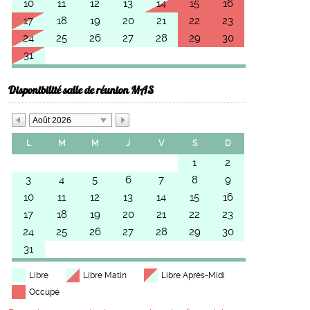
10
11
12
13
14
15
16
17
18
19
20
21
22
23
24
25
26
27
28
29
30
31
Disponibilité salle de réunion MAS
Août 2026
L
M
M
J
V
S
D
1
2
3
4
5
6
7
8
9
10
11
12
13
14
15
16
17
18
19
20
21
22
23
24
25
26
27
28
29
30
31
Libre
Libre Matin
Libre Après-Midi
Occupé