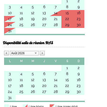
1
2
3
4
5
6
7
8
9
10
11
12
13
14
15
16
17
18
19
20
21
22
23
24
25
26
27
28
29
30
31
Disponibilité salle de réunion MAS
Août 2026
L
M
M
J
V
S
D
1
2
3
4
5
6
7
8
9
10
11
12
13
14
15
16
17
18
19
20
21
22
23
24
25
26
27
28
29
30
31
Libre
Libre Matin
Libre Après-Midi