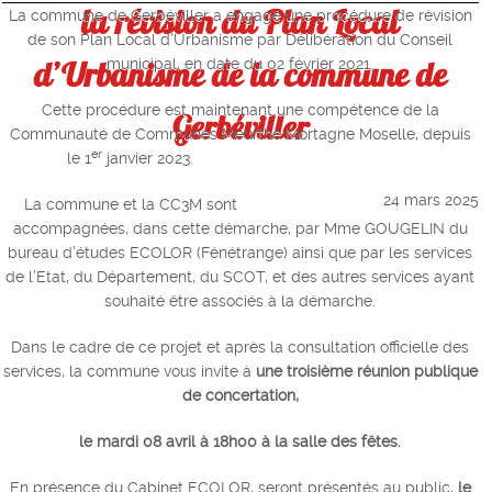
la révision du Plan Local
La commune de Gerbéviller a engagé une procédure de révision
de son Plan Local d’Urbanisme par Délibération du Conseil
d’Urbanisme de la commune de
municipal, en date du 02 février 2021.
Cette procédure est maintenant une compétence de la
Gerbéviller
Communauté de Communes Meurthe Mortagne Moselle, depuis
er
le 1
janvier 2023.
24 mars 2025
La commune et la CC3M sont
accompagnées, dans cette démarche, par Mme GOUGELIN du
bureau d’études ECOLOR (Fénétrange) ainsi que par les services
de l’Etat, du Département, du SCOT, et des autres services ayant
souhaité être associés à la démarche.
Dans le cadre de ce projet et après la consultation officielle des
services, la commune vous invite à
une troisième réunion publique
de concertation,
le mardi 08 avril à 18h00 à la salle des fêtes.
En présence du Cabinet ECOLOR, seront présentés au public,
le