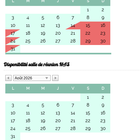
L
M
M
J
V
S
D
1
2
3
4
5
6
7
8
9
10
11
12
13
14
15
16
17
18
19
20
21
22
23
24
25
26
27
28
29
30
31
Disponibilité salle de réunion MAS
Août 2026
L
M
M
J
V
S
D
1
2
3
4
5
6
7
8
9
10
11
12
13
14
15
16
17
18
19
20
21
22
23
24
25
26
27
28
29
30
31