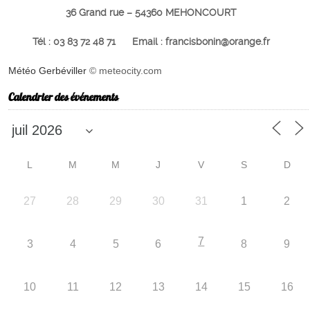
36 Grand rue – 54360 MEHONCOURT
Tél : 03 83 72 48 71 Email : francisbonin@orange.fr
Météo Gerbéviller
© meteocity.com
Calendrier des événements
L
M
M
J
V
S
D
27
28
29
30
31
1
2
7
3
4
5
6
8
9
10
11
12
13
14
15
16