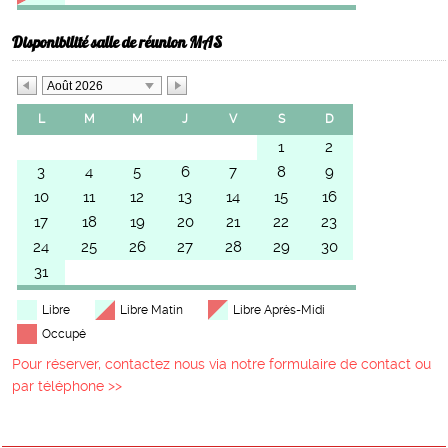
Disponibilité salle de réunion MAS
Août 2026
L
M
M
J
V
S
D
1
2
3
4
5
6
7
8
9
10
11
12
13
14
15
16
17
18
19
20
21
22
23
24
25
26
27
28
29
30
31
Libre
Libre Matin
Libre Après-Midi
Occupé
Pour réserver, contactez nous via notre formulaire de contact ou
par téléphone >>