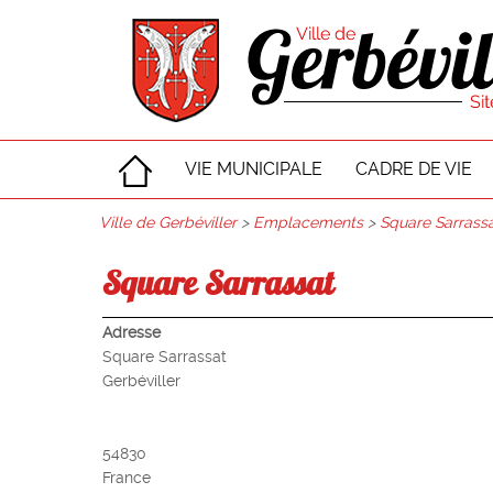
VIE MUNICIPALE
CADRE DE VIE
Ville de Gerbéviller
>
Emplacements
>
Square Sarrass
Square Sarrassat
Adresse
Square Sarrassat
Gerbéviller
54830
France