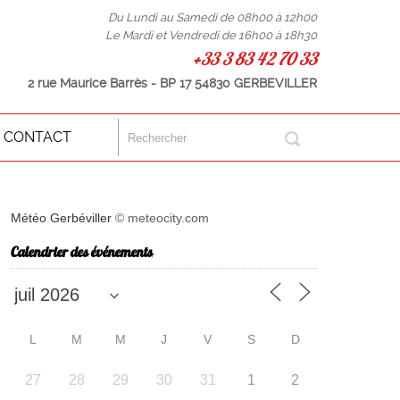
Du Lundi au Samedi de 08h00 à 12h00
Le Mardi et Vendredi de 16h00 à 18h30
+33 3 83 42 70 33
2 rue Maurice Barrès - BP 17 54830 GERBEVILLER
CONTACT
Météo Gerbéviller
© meteocity.com
Calendrier des événements
L
M
M
J
V
S
D
27
28
29
30
31
1
2