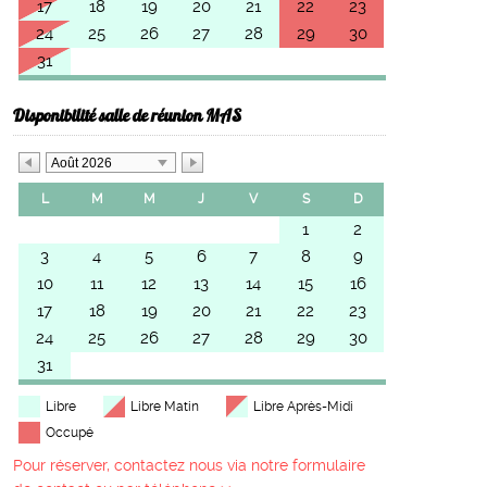
17
18
19
20
21
22
23
24
25
26
27
28
29
30
31
Disponibilité salle de réunion MAS
Août 2026
L
M
M
J
V
S
D
1
2
3
4
5
6
7
8
9
10
11
12
13
14
15
16
17
18
19
20
21
22
23
24
25
26
27
28
29
30
31
Libre
Libre Matin
Libre Après-Midi
Occupé
Pour réserver, contactez nous via notre formulaire