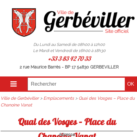
Du Lundi au Samedi de 08h00 à 12h00
Le Mardi et Vendredi de 16h00 à 18h30
+33 3 83 42 70 33
2 rue Maurice Barrès - BP 17 54830 GERBEVILLER
Ville de Gerbéviller
>
Emplacements
>
Quai des Vosges – Place du
Chanoine Vanat
Quai des Vosges – Place du
Chanoine Vanat
Adresse