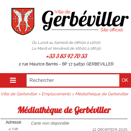
Du Lundi au Samedi de 08h00 à 12h00
Le Mardi et Vendredi de 16h00 à 18h30
+33 3 83 42 70 33
2 rue Maurice Barrès - BP 17 54830 GERBEVILLER
Ville de Gerbéviller
>
Emplacements
>
Médiathèque de Gerbéviller
Médiathèque de Gerbéviller
Adresse
Carte non disponible
4 rue
12 décembre 2025