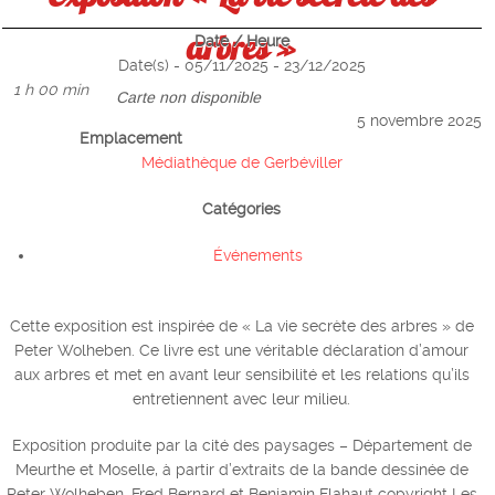
arbres »
Date / Heure
Date(s) - 05/11/2025 - 23/12/2025
1 h 00 min
Carte non disponible
5 novembre 2025
Emplacement
Médiathèque de Gerbéviller
Catégories
Événements
Cette exposition est inspirée de « La vie secrète des arbres » de
Peter Wolheben. Ce livre est une véritable déclaration d’amour
aux arbres et met en avant leur sensibilité et les relations qu’ils
entretiennent avec leur milieu.
Exposition produite par la cité des paysages – Département de
Meurthe et Moselle, à partir d’extraits de la bande dessinée de
Peter Wolheben, Fred Bernard et Benjamin Flahaut copyright Les