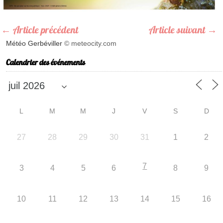
←
Article précédent
Article suivant
→
Météo Gerbéviller
© meteocity.com
Calendrier des événements
L
M
M
J
V
S
D
27
28
29
30
31
1
2
7
3
4
5
6
8
9
10
11
12
13
14
15
16