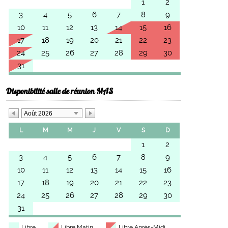
1
2
3
4
5
6
7
8
9
10
11
12
13
14
15
16
17
18
19
20
21
22
23
24
25
26
27
28
29
30
31
Disponibilité salle de réunion MAS
Août 2026
L
M
M
J
V
S
D
1
2
3
4
5
6
7
8
9
10
11
12
13
14
15
16
17
18
19
20
21
22
23
24
25
26
27
28
29
30
31
Libre
Libre Matin
Libre Après-Midi