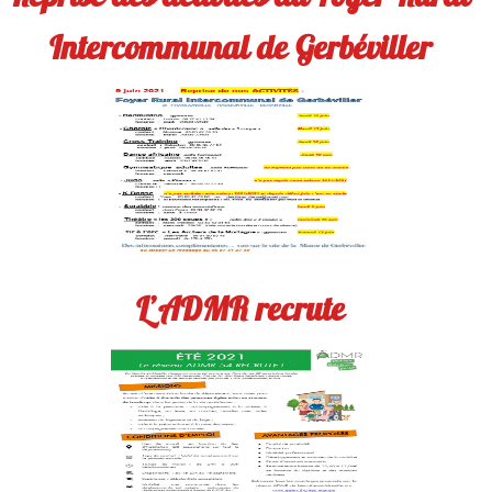
Intercommunal de Gerbéviller
L’ADMR recrute