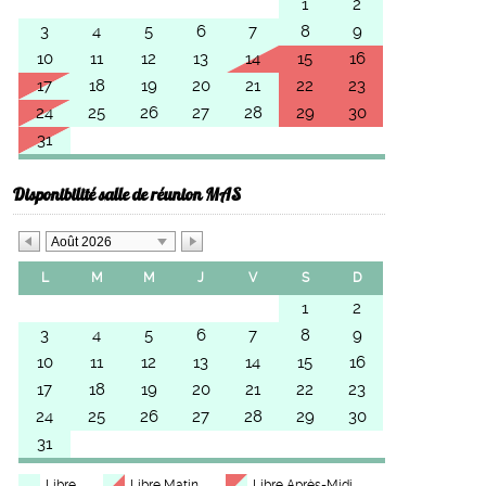
1
2
3
4
5
6
7
8
9
10
11
12
13
14
15
16
17
18
19
20
21
22
23
24
25
26
27
28
29
30
31
Disponibilité salle de réunion MAS
Août 2026
L
M
M
J
V
S
D
1
2
3
4
5
6
7
8
9
10
11
12
13
14
15
16
17
18
19
20
21
22
23
24
25
26
27
28
29
30
31
Libre
Libre Matin
Libre Après-Midi